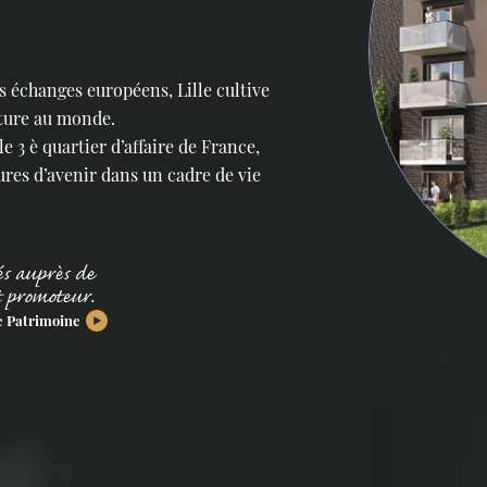
 échanges européens, Lille cultive
rture au monde.
e 3 è quartier d’affaire de France,
ures d’avenir dans un cadre de vie
és auprès de
t promoteur.
e Patrimoine