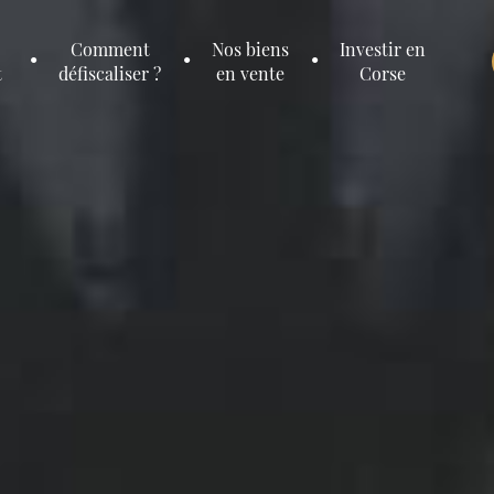
Comment
Nos biens
Investir en
t
défiscaliser ?
en vente
Corse