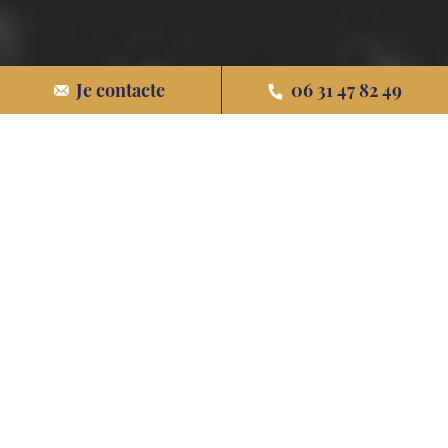
En savoir plus sur ce
Je contacte
06 31 47 82 49
programme
Éligible à la loi « Pinel », « Pinel ancien » et au « prêt à
Taux Zéro », ce programme immobilier, dont la livraison
est prévue pour le 4ème trimestre 2020, assure aux
investisseurs un placement pérenne.
Investir ou habiter au Domaine d’Hestia, c’est faire le
choix d’un lieu de vie d’exception où tout a été conçu
pour garantir votre bonheur !
Envie de vous projeter au cœur de votre futur